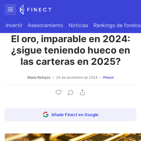
Invertir
Asesoramiento
Noticias
Rankings de fondos
El oro, imparable en 2024:
¿sigue teniendo hueco en
las carteras en 2025?
María Refojos
24 de diciembre de 2024
Finect
Añade Finect en Google