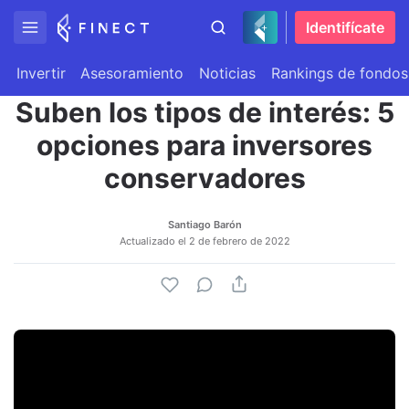
Identifícate
Invertir
Asesoramiento
Noticias
Rankings de fondos
Suben los tipos de interés: 5
opciones para inversores
conservadores
Santiago Barón
Actualizado el
2 de febrero de 2022