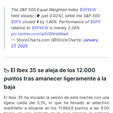
The S&P 500 Equal Weighted Index
$SPXEW
held steady (⬆️ just 0.02%), while the S&P 500
$SPX
closed ⬇️ by 1.46%. Performance of
$SPX
relative to
$SPXEW
is merely 2.28%.
pic.twitter.com/a0V9NnbWwA
— StockCharts.com (@StockCharts)
January
27, 2025
📉
El Ibex 35 se aleja de los 12.000
puntos tras amanecer ligeramente a la
baja
El Ibex 35 ha iniciado la sesión de este martes con una
ligera caída del 0,1%, lo que ha llevado al selectivo
madrileño a situarse en los 11.984,9 puntos a las 9.00